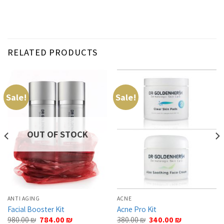
RELATED PRODUCTS
Sale!
Sale!
OUT OF STOCK
ANTI AGING
ACNE
Facial Booster Kit
Acne Pro Kit
Original
Current
Original
Current
980.00
₪
784.00
₪
380.00
₪
340.00
₪