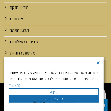
היריון והנקה
אודותינו
תקנון האתר
מדיניות משלוחים
מדיניות החזרות
מדיניות אבטחה ופרטיות
אתר זה משתמש בעוגיות כדי לשפר את החוויה שלך.נניח שאתה
בסדר עם זה, אבל אתה יכול לבטל את הסכמתך אם תרצה.
קרא עוד
היי! זאת יפה מגולדנהירש
יְרִידָה
צריכה עזרה? אני זמינה עבורך
058-4033007
קבל את הכל
כל הזכויות שמורות 2026 ©
דר' גולדנהירש
| מנוהל על ידי
Powered by
WPLP Compliance Platform
טלפון
וואטסאפ
WEmanage - ניהול אתרים