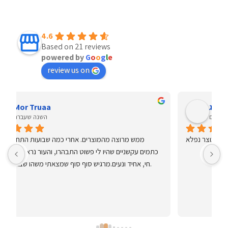
price
price
price
price
was:
is:
was:
is:
980.00 ₪.
784.00 ₪.
380.00 ₪.
340.00 ₪.
4.6
Based on 21 reviews
powered by
G
o
o
g
l
e
review us on
אבי אלמוג
לפני 3 שנים
מוצרים מדהימים .הרטינול קטיפתי ומבהיר  את העור מוצר נפלא