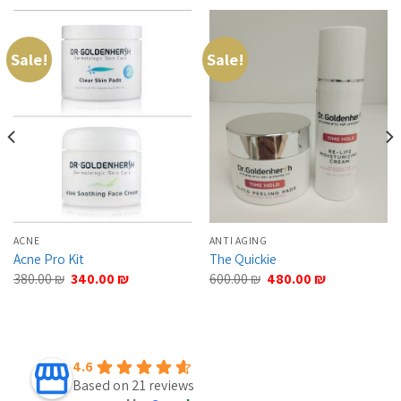
Sale!
Sale!
ACNE
ANTI AGING
Acne Pro Kit
The Quickie
Original
Current
Original
Current
380.00
₪
340.00
₪
600.00
₪
480.00
₪
price
price
price
price
was:
is:
was:
is:
380.00 ₪.
340.00 ₪.
600.00 ₪.
480.00 ₪.
4.6
Based on 21 reviews