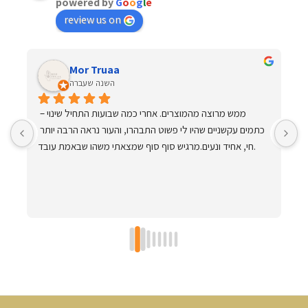
powered by
G
o
o
g
l
e
review us on
Mor Truaa
השנה שעברה
א
ממש מרוצה מהמוצרים. אחרי כמה שבועות התחיל שינוי – 
כתמים עקשניים שהיו לי פשוט התבהרו, והעור נראה הרבה יותר 
חי, אחיד ונעים.מרגיש סוף סוף שמצאתי משהו שבאמת עובד.