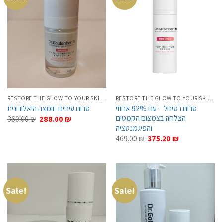
RESTORE THE GLOW TO YOUR SKIN FOR ABOVE 50’S
RESTORE THE GLOW TO YOUR SKIN FOR ABOVE 50’S
סרום רטינול – עם 92% אחוזי
סרום עיניים חומצה היאלורונית
הצלחה בצמצום הקמטים
Original
Current
360.00
₪
288.00
₪
price
price
והפיגמנטציה
was:
is:
Original
Current
469.00
₪
375.20
₪
360.00 ₪.
288.00 ₪.
price
price
was:
is:
469.00 ₪.
375.20 ₪.
Sale!
Sale!