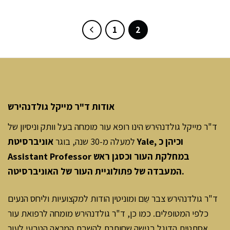
was:
is:
was:
is:
460.00 ₪.
368.00 ₪.
360.00 ₪.
288.00 ₪.
1
2
אודות ד"ר מייקל גולדנהירש
ד"ר מייקל גולדנהירש הינו רופא עור מומחה בעל וותק וניסיון של
למעלה מ-30 שנה, בוגר
אוניברסיטת Yale, וכיהן כ
Assistant Professor במחלקת העור וכסגן ראש
המעבדה של פתולוגיית העור של האוניברסיטה.
ד"ר גולדנהירש צבר שֵם ומוניטין הודות למקצועיות וליחס הנעים
כלפי המטופלים. כמו כן, ד"ר גולדנהירש מומחה לרפואת עור
אסתטית הדוגל בגישה שחותרת להשבת המראה הטבעי לעור.