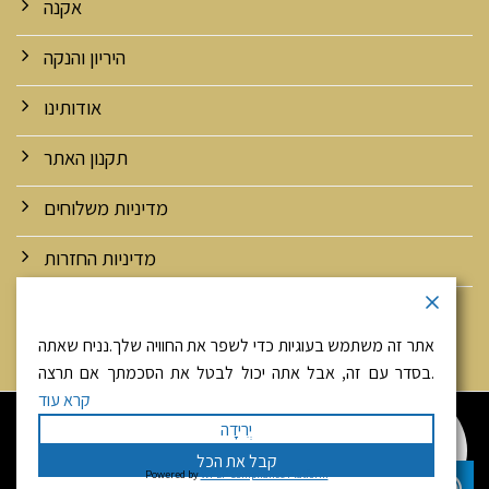
אקנה
היריון והנקה
אודותינו
תקנון האתר
מדיניות משלוחים
מדיניות החזרות
מדיניות אבטחה ופרטיות
אתר זה משתמש בעוגיות כדי לשפר את החוויה שלך.נניח שאתה
בסדר עם זה, אבל אתה יכול לבטל את הסכמתך אם תרצה.
קרא עוד
היי! זאת יפה מגולדנהירש
יְרִידָה
צריכה עזרה? אני זמינה עבורך
058-4033007
קבל את הכל
כל הזכויות שמורות 2026 ©
דר' גולדנהירש
| מנוהל על ידי
Powered by
WPLP Compliance Platform
טלפון
וואטסאפ