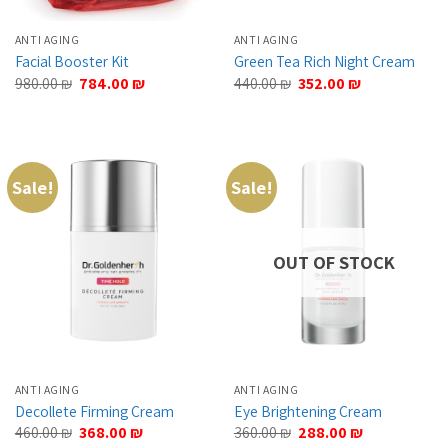
ANTI AGING
ANTI AGING
Facial Booster Kit
Green Tea Rich Night Cream
Original
Current
Original
Current
980.00
₪
784.00
₪
440.00
₪
352.00
₪
price
price
price
price
was:
is:
was:
is:
980.00 ₪.
784.00 ₪.
440.00 ₪.
352.00 ₪.
Sale!
Sale!
OUT OF STOCK
ANTI AGING
ANTI AGING
Decollete Firming Cream
Eye Brightening Cream
Original
Current
Original
Current
460.00
₪
368.00
₪
360.00
₪
288.00
₪
price
price
price
price