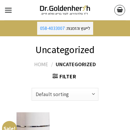
Skip
to
content
לייעוץ והזמנות:
058-4033007
Uncategorized
HOME
/
UNCATEGORIZED
FILTER
Sale!