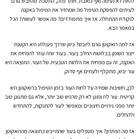
להיות לא נעימה ואף כואבת. ויותר מזה, התסכול מהיובש גורם
לעיתים להפסקת הטיפול מה שמחזיר את הטיפול באקנה
לנקודת ההתחלה. אז איך מתמודדים? מה אפשר לעשות? הכל
במאמר הבא.
אז למה רואקוטן גורם ליובש? כיוון שדרך פעולתו היא הקטנת
ייצור השומן בבלוטות החלב בעור. בעוד שזה עוזר להפחית את
האקנה, זה גם מפחית את הלחות הטבעית של העור. התוצאה היא
עור יבש, מתקלף ולעתים אף סדוק.
לכן, חשיבות שמירה על לחות העור בזמן הטיפול ברואקוטן היא
קריטית. עור לח ומוגן לא רק מרגיש טוב יותר, אלא גם מתגונן טוב
יותר מפני גירויים חיצוניים ומאפשר לעור להתנקות, להתחדש
ולהחלים.
אז מה הפתרון? איך מטפלים בעור שהתייבש כתוצאה מהרואקוטן