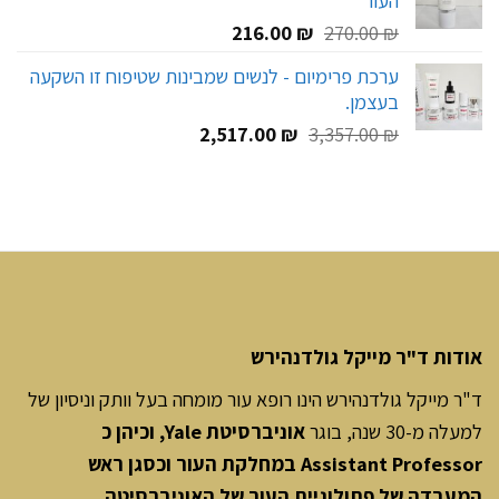
העור
המחיר
המחיר
216.00
₪
270.00
₪
המקורי
הנוכחי
ערכת פרימיום - לנשים שמבינות שטיפוח זו השקעה
היה:
הוא:
בעצמן.
216.00 ₪.
270.00 ₪.
המחיר
המחיר
2,517.00
₪
3,357.00
₪
המקורי
הנוכחי
היה:
הוא:
2,517.00 ₪.
3,357.00 ₪.
אודות ד"ר מייקל גולדנהירש
ד"ר מייקל גולדנהירש הינו רופא עור מומחה בעל וותק וניסיון של
למעלה מ-30 שנה, בוגר
אוניברסיטת Yale, וכיהן כ
Assistant Professor במחלקת העור וכסגן ראש
המעבדה של פתולוגיית העור של האוניברסיטה.