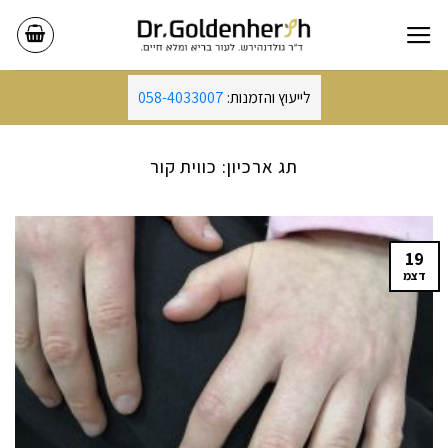
Ski
t
conten
לייעוץ והזמנות:
058-4033007
תג ארכיון:
כווית קור
19
דצמ