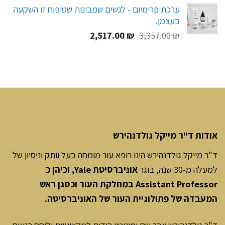
המקורי
הנוכחי
ערכת פרימיום - לנשים שמבינות שטיפוח זו השקעה
היה:
הוא:
בעצמן.
216.00 ₪.
270.00 ₪.
המחיר
המחיר
2,517.00
₪
3,357.00
₪
המקורי
הנוכחי
היה:
הוא:
2,517.00 ₪.
3,357.00 ₪.
אודות ד"ר מייקל גולדנהירש
ד"ר מייקל גולדנהירש הינו רופא עור מומחה בעל וותק וניסיון של
למעלה מ-30 שנה, בוגר
אוניברסיטת Yale, וכיהן כ
Assistant Professor במחלקת העור וכסגן ראש
המעבדה של פתולוגיית העור של האוניברסיטה.
ד"ר גולדנהירש צבר שֵם ומוניטין הודות למקצועיות וליחס הנעים