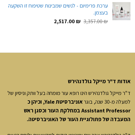
המקורי
הנוכחי
ערכת פרימיום - לנשים שמבינות שטיפוח זו השקעה
היה:
הוא:
בעצמן.
216.00 ₪.
270.00 ₪.
המחיר
המחיר
2,517.00
₪
3,357.00
₪
המקורי
הנוכחי
היה:
הוא:
2,517.00 ₪.
3,357.00 ₪.
אודות ד"ר מייקל גולדנהירש
ד"ר מייקל גולדנהירש הינו רופא עור מומחה בעל וותק וניסיון של
למעלה מ-30 שנה, בוגר
אוניברסיטת Yale, וכיהן כ
Assistant Professor במחלקת העור וכסגן ראש
המעבדה של פתולוגיית העור של האוניברסיטה.
ד"ר גולדנהירש צבר שֵם ומוניטין הודות למקצועיות וליחס הנעים