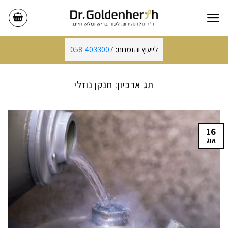
Ski
t
conten
לייעוץ והזמנות:
058-4033007
תג ארכיון:
חנקן נוזלי
16
אוג