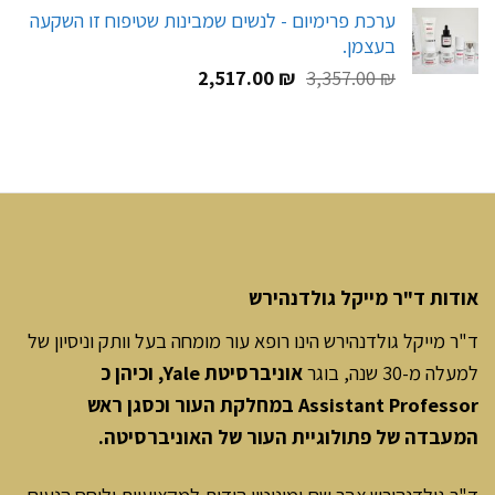
המקורי
הנוכחי
ערכת פרימיום - לנשים שמבינות שטיפוח זו השקעה
היה:
הוא:
בעצמן.
216.00 ₪.
270.00 ₪.
המחיר
המחיר
2,517.00
₪
3,357.00
₪
המקורי
הנוכחי
היה:
הוא:
2,517.00 ₪.
3,357.00 ₪.
אודות ד"ר מייקל גולדנהירש
ד"ר מייקל גולדנהירש הינו רופא עור מומחה בעל וותק וניסיון של
למעלה מ-30 שנה, בוגר
אוניברסיטת Yale, וכיהן כ
Assistant Professor במחלקת העור וכסגן ראש
המעבדה של פתולוגיית העור של האוניברסיטה.
ד"ר גולדנהירש צבר שֵם ומוניטין הודות למקצועיות וליחס הנעים