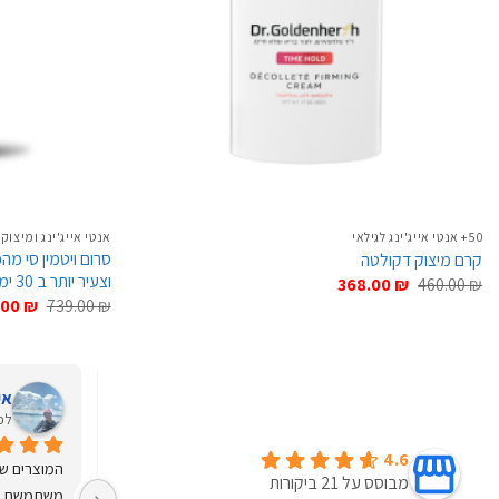
50+ אנטי אייג'ינג לגילאי
אנטי אייג'ינג ומיצוק
קרם מיצוק דקולטה
וצעיר יותר ב 30 ימים
המחיר
המחיר
368.00
₪
460.00
₪
המקורי
הנוכחי
המחיר
.00
₪
739.00
₪
היה:
הוא:
המקורי
368.00 ₪.
460.00 ₪.
היה:
39.00 ₪.
Menucha Starck Rosenfeld
אי
לפני 4 שנים
לפני 
4.6
רציתי להודות מעומק הלב  לד"ר גולדנהירש וצוותו 
אני משתמש במוצרי Dr Goldenhersh קרוב 
מבוסס על 21 ביקורות
על הטיפול המסור והמקצועי  , הניתן במאור פנים 
לעשר שנים, העור שלי נראה ומרגיש רענן ובריא. אני 