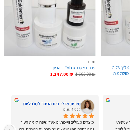
חנות
מליץ עליה
ערכת אקנה Extra – הריון
 מושלמות
המחיר
המחיר
1,247.00
₪
1,663.00
₪
המקורי
הנוכחי
היה:
הוא:
1,247.00 ₪.
1,663.00 ₪.
מירית מרלי בית הספר למנכליות
לפני 4 שנים
מוצרים מעולים ושירות מעולה!!לאחר שניסיתי 
מוצרים מעולים ואיכותיים אשר שיפרו לי את העור 
מא
קרמים רבים אחרים לעור אני באמת יכול לומר 
גם מבחינת הפיגמנטציה וגם מבחינת המרקם, חוץ 