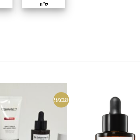
ש”ח
מבצע!