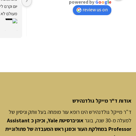
powered by
G
o
o
g
l
e
בקושי מרגיש צורך להשתמש בבסיס, והאקנה שלי 
review us on
בשליטה טובה. ניסיתי מותגים אחרים לאורך השנים 
אבל לא מצאתי מוצרים אחרים כל כך יעילים, נראה 
ולא יבש! מ
שפתרונות הטיפוח האלה באמת עובדים!
אודות ד"ר מייקל גולדנהירש
ד"ר מייקל גולדנהירש הינו רופא עור מומחה בעל וותק וניסיון של
למעלה מ-30 שנה, בוגר
אוניברסיטת Yale, וכיהן כ Assistant
Professor במחלקת העור וכסגן ראש המעבדה של פתולוגיית