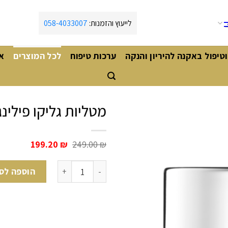
לייעוץ והזמנות:
058-4033007
וטיפול באקנה להיריון והנקה
ערכות טיפוח
לכל המוצרים
א
מטליות גליקו פילינ
המחיר
המחיר
199.20
₪
249.00
₪
המקורי
הנוכחי
היה:
הוא:
כמות של מטליות גליקו פילינג - חו
199.20 ₪.
249.00 ₪.
הוספה לס