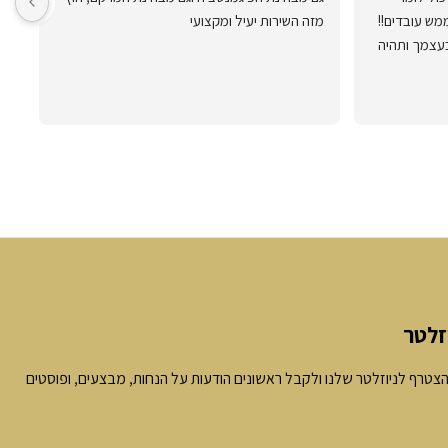
שמוצרי ד"ר גולדנהרש הם מעולים וממש עובדים!! 
מזה השירות יעיל ומקצועי
אל תתייחס למילה שלי, נסה אותם בעצמך ותהיה 
מרוצה מהתוצאות הנפלאות ומהשירות היוצא מן 
זלטר
צטרף לניוזלטר שלנו ולקבל ראשונים הודעות על הנחות, מבצעים, ופוסטים