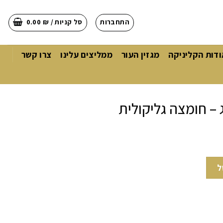
התחברות
סל קניות /
₪
0.00
ודות הקליניקה
מגזין העור
ממליצים עלינו
צרו קשר
ג – חומצה גליקולית
מצה גליקולית
ל