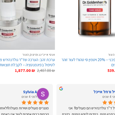
 העור
אנטי אייג'ינג ומיצוק העור
סרום ויטמין סי מהפכני – 20% ויטמין סי טהור! לעור זוהר
ערכת זהב: הערכה שד"ר גולדנהירש מ
לטיפול בפיגמנטציה – לקבלת תוצאות
המחיר
המחיר
המחיר
1,877.00
₪
2,407.00
₪
539
הנוכחי
המקורי
הנוכחי
הוא:
היה:
הוא:
1,877.00 ₪.
2,407.00 ₪.
539.00 ₪.
7
ל ורחל אייכל
Sylvia A
4 שנים
לפני 4 שנים
המוצרים של ד''ר גולדנהירש הם מעולים!!  אני 
משתמשת בסבון פנים, בפדים לניקוי הפנים, בקרם 