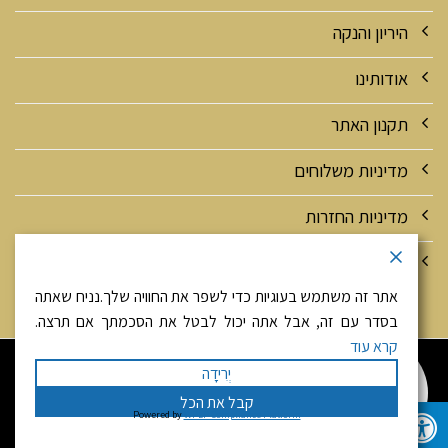
היריון והנקה
אודותינו
תקנון האתר
מדיניות משלוחים
מדיניות החזרות
מדיניות אבטחה ופרטיות
אתר זה משתמש בעוגיות כדי לשפר את החוויה שלך.נניח שאתה
בסדר עם זה, אבל אתה יכול לבטל את הסכמתך אם תרצה.
קרא עוד
היי! זאת יפה מגולדנהירש
יְרִידָה
צריכה עזרה? אני זמינה עבורך
058-4033007
קבל את הכל
כל הזכויות שמורות 2026 ©
דר' גולדנהירש
| מנוהל על ידי
Powered by
WPLP Compliance Platform
וואטסאפ
טלפון
WEmanage - ניהול אתרים