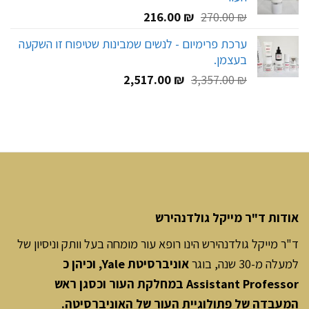
המחיר
המחיר
216.00
₪
270.00
₪
המקורי
הנוכחי
ערכת פרימיום - לנשים שמבינות שטיפוח זו השקעה
היה:
הוא:
בעצמן.
216.00 ₪.
270.00 ₪.
המחיר
המחיר
2,517.00
₪
3,357.00
₪
המקורי
הנוכחי
היה:
הוא:
2,517.00 ₪.
3,357.00 ₪.
אודות ד"ר מייקל גולדנהירש
ד"ר מייקל גולדנהירש הינו רופא עור מומחה בעל וותק וניסיון של
למעלה מ-30 שנה, בוגר
אוניברסיטת Yale, וכיהן כ
Assistant Professor במחלקת העור וכסגן ראש
המעבדה של פתולוגיית העור של האוניברסיטה.