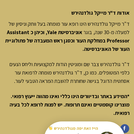
אודות ד"ר מייקל גולדנהירש
ד"ר מייקל גולדנהירש הינו רופא עור מומחה בעל וותק וניסיון של
למעלה מ-30 שנה, בוגר
אוניברסיטת Yale, וכיהן כ Assistant
Professor במחלקת העור וכסגן ראש המעבדה של פתולוגיית
העור של האוניברסיטה.
ד"ר גולדנהירש צבר שֵם ומוניטין הודות למקצועיות וליחס הנעים
כלפי המטופלים. כמו כן, ד"ר גולדנהירש מומחה לרפואת עור
אסתטית הדוגל בגישה שחותרת להשבת המראה הטבעי לעור.
*המידע באתר ובדיוורים הינו כללי ואינו מהווה ייעוץ רפואי.
מוצרינו קוסמטיים ואינם תרופות. יש לפנות לרופא לכל בעיה
רפואית
.
היי! זאת יפה מגולדנהירש